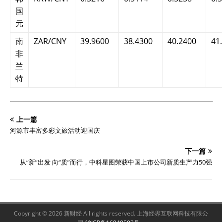
国
元
南
ZAR/CNY
39.9600
38.4300
40.2400
41
非
兰
特
上一篇
河源市丰富多彩文旅活动迎国庆
下一篇
从“新”出发 向“质”而行，中科星图荣获中国上市公司新质生产力50强
Copyright © 2026 新财经 All rights reserved. 上海经界互联网科技有限公