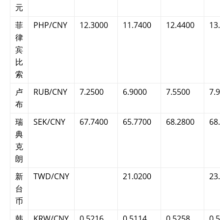
元
菲
PHP/CNY
12.3000
11.7400
12.4400
13
律
宾
比
索
卢
RUB/CNY
7.2500
6.9000
7.5500
7.
布
瑞
SEK/CNY
67.7400
65.7700
68.2800
68
典
克
朗
新
TWD/CNY
21.0200
23
台
币
韩
KRW/CNY
0.5216
0.5114
0.5258
0.