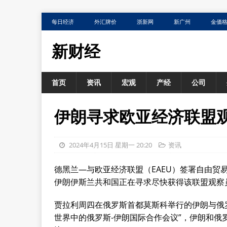
每日经济
外汇牌价
浙新网
新广州
金価
新财经
首页
资讯
宏观
产经
公司
伊朗寻求欧亚经济联盟
2024年4月15日 星期一 20:20
资讯
德黑兰—与欧亚经济联盟（EAEU）签署自由贸
伊朗伊斯兰共和国正在寻求尽快获得该联盟观察
贾拉利周四在俄罗斯首都莫斯科举行的伊朗与俄
世界中的俄罗斯-伊朗国际合作会议”，伊朗和