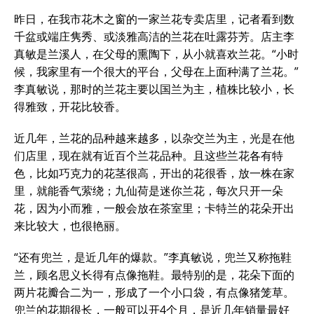
昨日，在我市花木之窗的一家兰花专卖店里，记者看到数
千盆或端庄隽秀、或淡雅高洁的兰花在吐露芬芳。店主李
真敏是兰溪人，在父母的熏陶下，从小就喜欢兰花。“小时
候，我家里有一个很大的平台，父母在上面种满了兰花。”
李真敏说，那时的兰花主要以国兰为主，植株比较小，长
得雅致，开花比较香。
近几年，兰花的品种越来越多，以杂交兰为主，光是在他
们店里，现在就有近百个兰花品种。且这些兰花各有特
色，比如巧克力的花茎很高，开出的花很香，放一株在家
里，就能香气萦绕；九仙荷是迷你兰花，每次只开一朵
花，因为小而雅，一般会放在茶室里；卡特兰的花朵开出
来比较大，也很艳丽。
“还有兜兰，是近几年的爆款。”李真敏说，兜兰又称拖鞋
兰，顾名思义长得有点像拖鞋。最特别的是，花朵下面的
两片花瓣合二为一，形成了一个小口袋，有点像猪笼草。
兜兰的花期很长，一般可以开4个月，是近几年销量最好