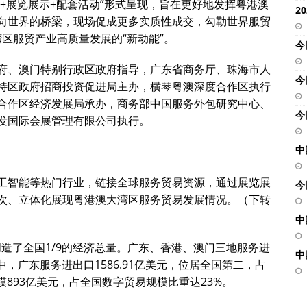
演+展览展示+配套活动”形式呈现，旨在更好地发挥粤港澳
2
向世界的桥梁，现场促成更多实质性成交，勾勒世界服贸
湾区服贸产业高质量发展的“新动能”。
今
府、澳门特别行政区政府指导，广东省商务厅、珠海市人
今
特区政府招商投资促进局主办，横琴粤澳深度合作区执行
合作区经济发展局承办，商务部中国服务外包研究中心、
今
发国际会展管理有限公司执行。
中
工智能等热门行业，链接全球服务贸易资源，通过展览展
今
次、立体化展现粤港澳大湾区服务贸易发展情况。（下转
中
，创造了全国1/9的经济总量。广东、香港、澳门三地服务进
中
。其中，广东服务进出口1586.91亿美元，位居全国第二，占
893亿美元，占全国数字贸易规模比重达23%。