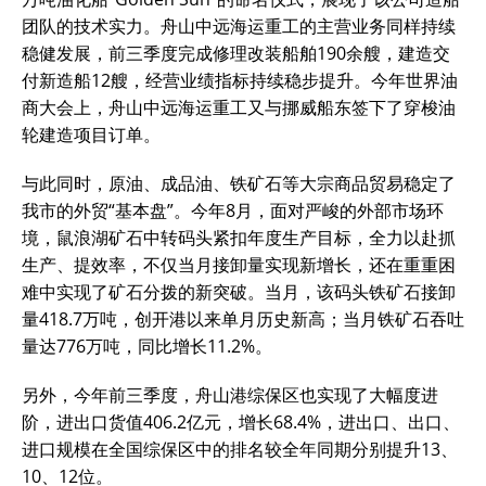
团队的技术实力。舟山中远海运重工的主营业务同样持续
稳健发展，前三季度完成修理改装船舶190余艘，建造交
付新造船12艘，经营业绩指标持续稳步提升。今年世界油
商大会上，舟山中远海运重工又与挪威船东签下了穿梭油
轮建造项目订单。
与此同时，原油、成品油、铁矿石等大宗商品贸易稳定了
我市的外贸“基本盘”。今年8月，面对严峻的外部市场环
境，鼠浪湖矿石中转码头紧扣年度生产目标，全力以赴抓
生产、提效率，不仅当月接卸量实现新增长，还在重重困
难中实现了矿石分拨的新突破。当月，该码头铁矿石接卸
量418.7万吨，创开港以来单月历史新高；当月铁矿石吞吐
量达776万吨，同比增长11.2%。
另外，今年前三季度，舟山港综保区也实现了大幅度进
阶，进出口货值406.2亿元，增长68.4%，进出口、出口、
进口规模在全国综保区中的排名较全年同期分别提升13、
10、12位。