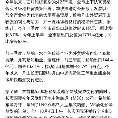
今年以来，面对错综复杂的外部环境，全市上下认真贯彻
落实各级稳外贸决策部署，加快推进对外开放，发展以油
气全产业链为代表的大宗商品贸易，推动舟山外贸展现出
较强的韧性与活力，并一直延续着良好的稳增长态势。据
统计，今年一季度，全市进出口总值达848.1亿元，同比增
长6.0%；今年上半年，全市进出口总值为1791.4亿元，同
比增长8.0%。
前三季度，船舶、水产等传统产业为外贸经济作出了积极
贡献，尤其是船舶业。据统计，前三季度，船舶出口144.4
亿元，增长132.1%，拉动出口整体增长8.7个百分点。今
年以来，舟山长宏国际与舟山中远海运重工等重点船企持
续加快船舶交付进度。
据了解，在首批5300标箱集装箱船陆续完成交付的同时，
长宏国际今年又受到了地中海航运（MSC）公司、希腊船
东等青睐，拿到了LNG双燃料大型集装箱船、MR油化船等
船型的订单。今年10月4日上午，长宏国际还举行了首制5
万吨油化船“Golden Sun”的命名仪式，展现了该公司造船