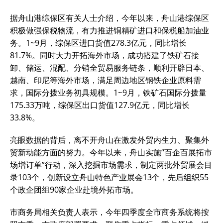
据舟山港综保区有关人士介绍，今年以来，舟山港综保区
积极做强保税物流，有力推进铜精矿进口和保税船加油业
务。1~9月，综保区进口货值278.3亿元，同比增长
81.7%。同时大力开拓海外市场，成功搭建了铁矿石接
卸、储运、混配、分销全贸易服务链条，顺利开辟日本、
越南、印尼等海外市场，满足周边地区钢铁企业原料需
求，国际分拨业务初具规模。1~9月，铁矿石国际分拨量
175.33万吨，综保区出口货值127.9亿元，同比增长
33.8%。
亮眼数据的背后，离不开舟山在激发外贸内生力、聚集外
贸新动能方面的努力。今年以来，舟山实施“百企百展拓市
场增订单”行动，深入挖掘市场需求，制定两批外贸展会目
录103个，创新设立舟山特色产业展会13个，先后组织55
个政企团组90家企业赴境外拓市场。
市商务局相关负责人表示，今年四季度全市商务系统将按