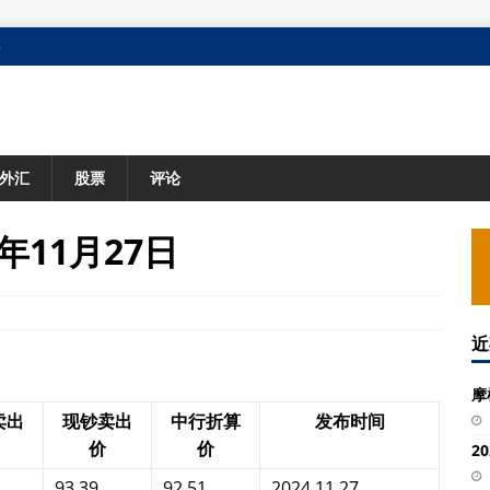
格
外汇
股票
评论
年11月27日
近
摩
卖出
现钞卖出
中行折算
发布时间
价
价
2
93.39
92.51
2024.11.27