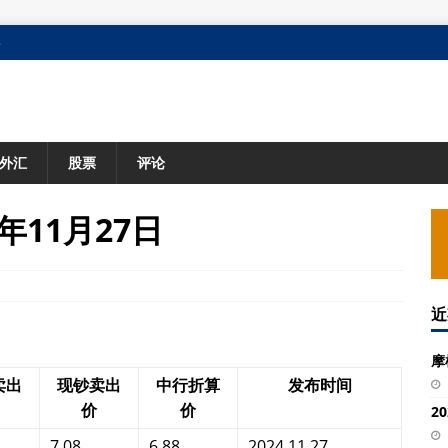
格
外汇
股票
评论
年11月27日
近
摩
卖出
现钞卖出
中行折算
发布时间
价
价
2
7.08
6.88
2024.11.27