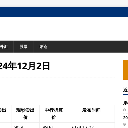
格
外汇
股票
评论
4年12月2日
近
摩
卖出
现钞卖出
中行折算
发布时间
价
价
2
90.9
89.61
2024.12.02