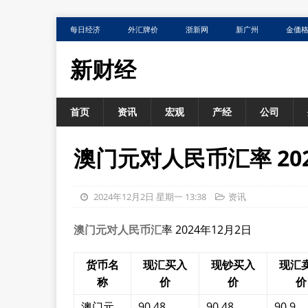
每日经济
外汇牌价
浙新网
新广州
金価
新财经
首页
资讯
宏观
产经
公司
澳门元对人民币汇率 202
2024年12月2日 星期一 13:38
资讯
澳门元对人民币汇
率 2024年12月2日
货币名
现汇买入
现钞买入
现汇
称
价
价
价
澳门元
90.48
90.48
90.9