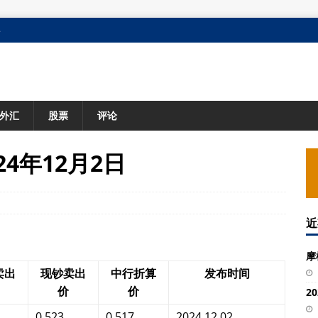
格
外汇
股票
评论
4年12月2日
近
摩
卖出
现钞卖出
中行折算
发布时间
价
价
2
0.523
0.517
2024.12.02