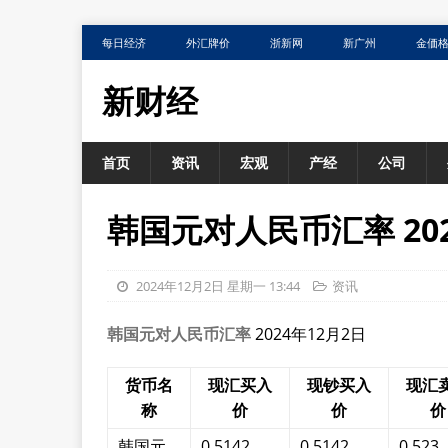
每日经济
外汇牌价
浙新网
新广州
金価
新财经
首页
资讯
宏观
产经
公司
韩国元对人民币汇率 202
2024年12月2日 星期一 13:44
资讯
韩国元对人民币汇率
2024年12月2日
货币名
现汇买入
现钞买入
现汇
称
价
价
价
韩国元
0.5142
0.5142
0.523