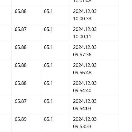
10:01:48
65.88
65.1
2024.12.03
10:00:33
65.87
65.1
2024.12.03
10:00:11
65.88
65.1
2024.12.03
09:57:36
65.88
65.1
2024.12.03
09:56:48
65.88
65.1
2024.12.03
09:54:40
65.87
65.1
2024.12.03
09:54:03
65.89
65.1
2024.12.03
09:53:33