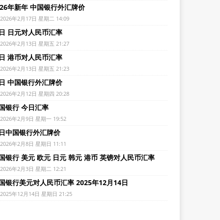
026年新年 中国银行外汇牌价
2026年2月17日 星期二 14:09
日 日元对人民币汇率
2026年2月13日 星期五 21:27
日 港币对人民币汇率
2026年2月13日 星期五 21:23
日 中国银行外汇牌价
2026年2月12日 星期四 20:28
国银行 今日汇率
2026年2月9日 星期一 19:52
日中国银行外汇牌价
2026年2月8日 星期日 11:11
国银行 美元 欧元 日元 韩元 港币 英镑对人民币汇率
2026年2月3日 星期二 12:21
国银行美元对人民币汇率 2025年12月14日
2025年12月14日 星期日 21:25