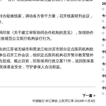
2
今
转办疑难线索，调动各方骨干力量，召开线索研判会议，
件。
今
局印发《关于建立审医协同合作机制的意见》，加强协作
有效规范公立医疗机构诊疗行为。
今
生的江苏省无锡市和黑龙江哈尔滨市部分定点医药机构欺
中
单位召开工作会议，组织定点医药机构召开警示教育暨外
合惩戒。截止目前，区医保局行政立案11件，追回医保基
今
效维护医保基金安全，守护参保人合法权益。
中
中
下一篇
中国银行 外汇牌价 人民币汇率 2024年11月4日