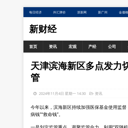
每日经济
外汇牌价
浙新网
新广州
金価
新财经
首页
资讯
宏观
产经
公司
天津滨海新区多点发力
管
2024年11月4日 星期一 14:30
资讯
今年以来，滨海新区持续加强医保基金使用监督
病钱”“救命钱”。
一是划定监管重点，凝聚监管合力。利用“双随机