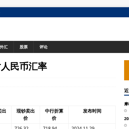
格
外汇
股票
评论
元对人民币汇率
近
摩
卖出
现钞卖出
中行折算
发布时间
价
价
2
726.32
718.94
2024.11.29